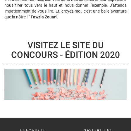
nous tirer tous vers le haut et nous donner l'exemple. J'attends
impatiemment de vous lire. Et, croyez-moi, c'est une belle aventure
que la nôtre ! "
Fawzia Zouari.
VISITEZ LE SITE DU
CONCOURS - ÉDITION 2020
COPYRIGHT
NAVIGATIONS