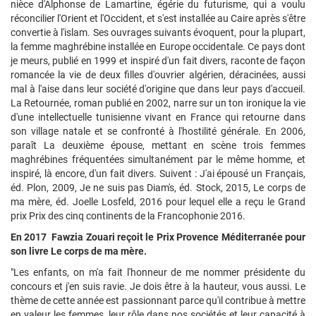
nièce d'Alphonse de Lamartine, égérie du futurisme, qui a voulu
réconcilier l'Orient et l'Occident, et s'est installée au Caire après s'être
convertie à l'islam. Ses ouvrages suivants évoquent, pour la plupart,
la femme maghrébine installée en Europe occidentale. Ce pays dont
je meurs, publié en 1999 et inspiré d'un fait divers, raconte de façon
romancée la vie de deux filles d'ouvrier algérien, déracinées, aussi
mal à l'aise dans leur société d'origine que dans leur pays d'accueil.
La Retournée, roman publié en 2002, narre sur un ton ironique la vie
d'une intellectuelle tunisienne vivant en France qui retourne dans
son village natale et se confronté à l'hostilité générale. En 2006,
paraît La deuxième épouse, mettant en scène trois femmes
maghrébines fréquentées simultanément par le même homme, et
inspiré, là encore, d'un fait divers. Suivent : J'ai épousé un Français,
éd. Plon, 2009, Je ne suis pas Diam's, éd. Stock, 2015, Le corps de
ma mère, éd. Joelle Losfeld, 2016 pour lequel elle a reçu le Grand
prix Prix des cinq continents de la Francophonie 2016.
En 2017 Fawzia Zouari reçoit le Prix Provence Méditerranée pour
son livre Le corps de ma mère.
"Les enfants, on m'a fait l'honneur de me nommer présidente du
concours et j'en suis ravie. Je dois être à la hauteur, vous aussi. Le
thème de cette année est passionnant parce qu'il contribue à mettre
en valeur les femmes, leur rôle dans nos sociétés et leur capacité à