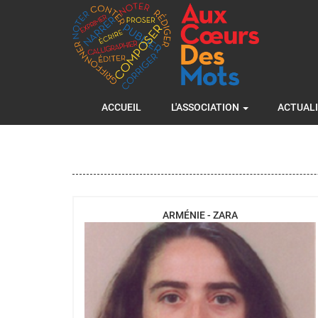
Aller
au
contenu
principal
Navigation
ACCUEIL
L'ASSOCIATION
ACTUAL
principale
ARMÉNIE - ZARA